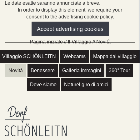
Le date esatte saranno annunciate a breve.
In order to display this element, we require your
consent to the advertising cookie policy.
Accept advertising cookies
Pagina iniziale
//
Il Villaggio
// Novità
Villaggio SCHÖNLEITN
Webcams
Mappa dal villaggio
Novità
Benessere
Galleria immagini
360° Tour
Dove siamo
Naturel giro di amici